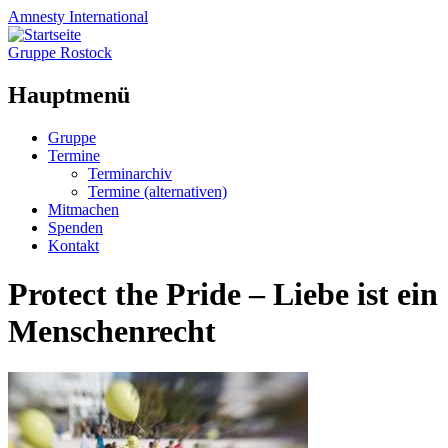
Amnesty
International
Gruppe Rostock
Hauptmenü
Zum
Gruppe
Inhalt
Termine
springen
Terminarchiv
Termine (alternativen)
Mitmachen
Spenden
Kontakt
Protect the Pride – Liebe ist ein
Menschenrecht