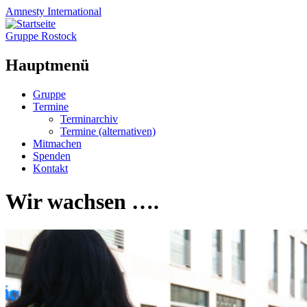
Amnesty
International
Gruppe Rostock
Hauptmenü
Zum
Gruppe
Inhalt
Termine
springen
Terminarchiv
Termine (alternativen)
Mitmachen
Spenden
Kontakt
Wir wachsen ….